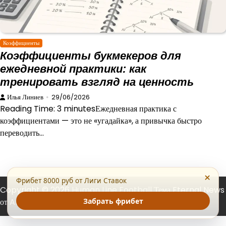
Коэффициенты
Коэффициенты букмекеров для
ежедневной практики: как
тренировать взгляд на ценность
Илья Линиев
29/06/2026
Reading Time: 3 minutesЕжедневная практика с
коэффициентами — это не «угадайка», а привычка быстро
переводить…
×
Фрибет 8000 руб от Лиги Ставок
Copyright © 2026
Human Line Football
Тема Eternal News
Забрать фрибет
от
Artify Themes
.