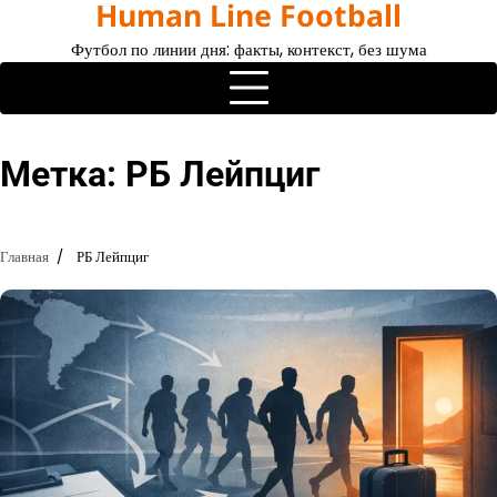
Human Line Football
Перейти
к
Футбол по линии дня: факты, контекст, без шума
содержимому
Метка:
РБ Лейпциг
Главная
РБ Лейпциг