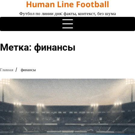
Human Line Football
Перейти
к
Футбол по линии дня: факты, контекст, без шума
содержимому
Метка:
финансы
Главная
финансы