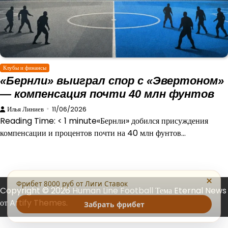
Клубы и финансы
«Бернли» выиграл спор с «Эвертоном»
— компенсация почти 40 млн фунтов
Илья Линиев
11/06/2026
Reading Time: < 1 minute«Бернли» добился присуждения
компенсации и процентов почти на 40 млн фунтов…
×
Фрибет 8000 руб от Лиги Ставок
Copyright © 2026
Human Line Football
Тема Eternal News
от
Artify Themes
.
Забрать фрибет