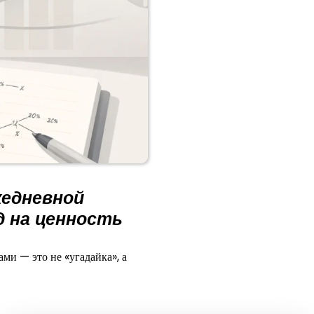
жедневной
д на ценность
и — это не «угадайка», а