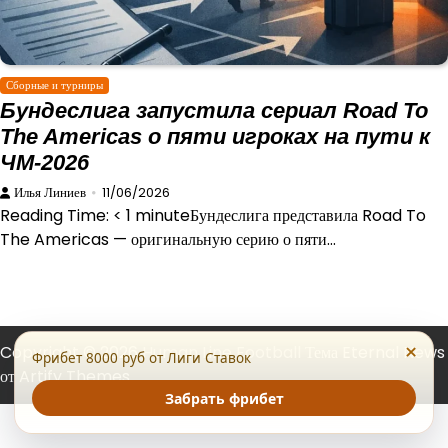
Сборные и турниры
Бундеслига запустила сериал Road To
The Americas о пяти игроках на пути к
ЧМ-2026
Илья Линиев
11/06/2026
Reading Time: < 1 minuteБундеслига представила Road To
The Americas — оригинальную серию о пяти…
×
Copyright © 2026
Human Line Football
Тема Eternal News
Фрибет 8000 руб от Лиги Ставок
от
Artify Themes
.
Забрать фрибет