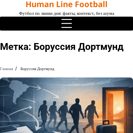
Human Line Football
Перейти
к
Футбол по линии дня: факты, контекст, без шума
содержимому
Метка:
Боруссия Дортмунд
Главная
Боруссия Дортмунд